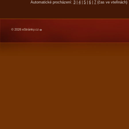
Automatické procházení:
3
|
4
|
5
|
6
|
7
(čas ve vteřinách)
© 2026 eStránky.cz