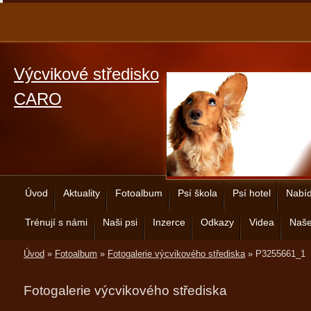
Výcvikové středisko
CARO
Úvod
Aktuality
Fotoalbum
Psí škola
Psí hotel
Nabíd
Trénují s námi
Naši psi
Inzerce
Odkazy
Videa
Naše
Úvod
»
Fotoalbum
»
Fotogalerie výcvikového střediska
»
P3255661_1
Fotogalerie výcvikového střediska