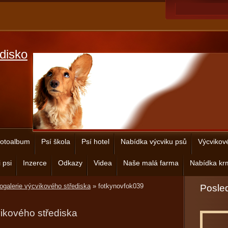
disko
otoalbum
Psí škola
Psí hotel
Nabídka výcviku psů
Výcvikov
 psi
Inzerce
Odkazy
Videa
Naše malá farma
Nabídka krm
ogalerie výcvikového střediska
»
fotkynovfok039
Posled
vikového střediska