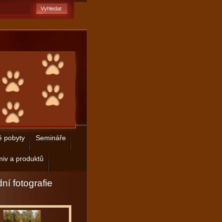
é pobyty
Semináře
iv a produktů
ní fotografie