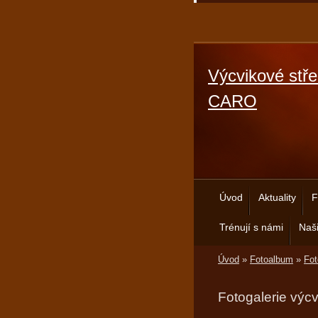
Výcvikové stře
CARO
Úvod
Aktuality
F
Trénují s námi
Naši
Úvod
»
Fotoalbum
»
Fot
Fotogalerie výc