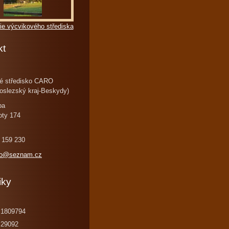
ie výcvikového střediska
kt
é středisko CARO
oslezský kraj-Beskydy)
ba
oty 174
 159 230
ro@seznam.cz
iky
1809794
29092