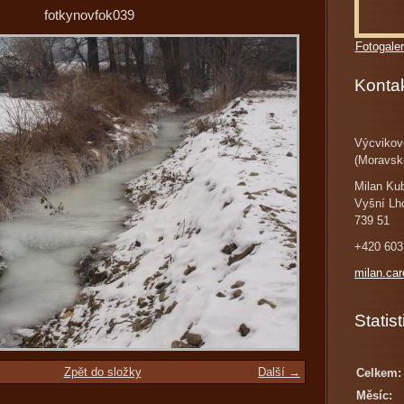
fotkynovfok039
Fotogaler
Konta
Výcvikov
(Moravsk
Milan Ku
Vyšní Lh
739 51
+420 603
milan.ca
Statist
Zpět do složky
Další →
Celkem:
Měsíc: