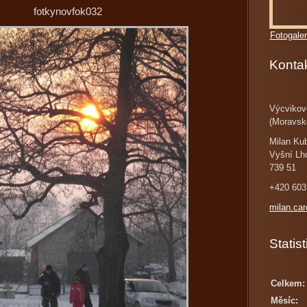
fotkynovfok032
Fotogaler
Konta
Výcvikov
(Moravsk
Milan Ku
Vyšní Lh
739 51
+420 603
milan.ca
Statist
Celkem:
Měsíc: