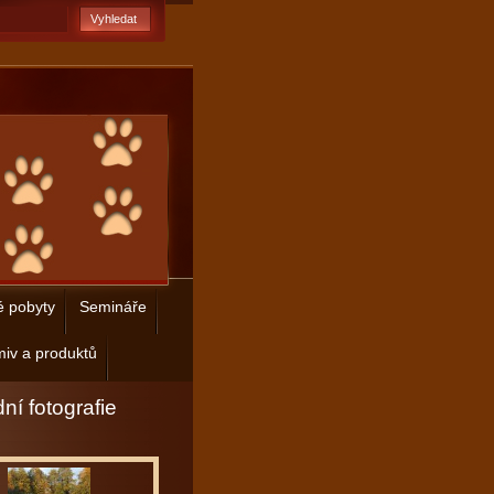
é pobyty
Semináře
iv a produktů
ní fotografie