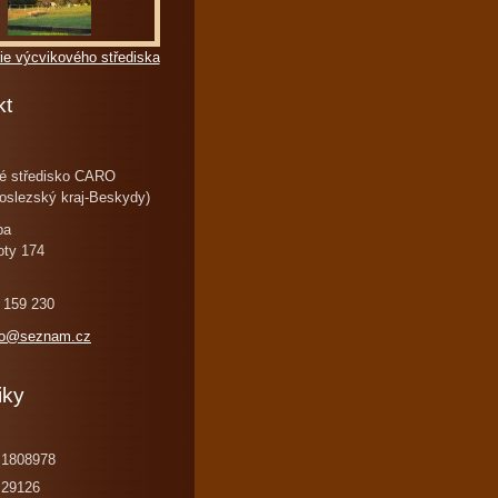
ie výcvikového střediska
kt
é středisko CARO
oslezský kraj-Beskydy)
ba
oty 174
 159 230
ro@seznam.cz
iky
1808978
29126