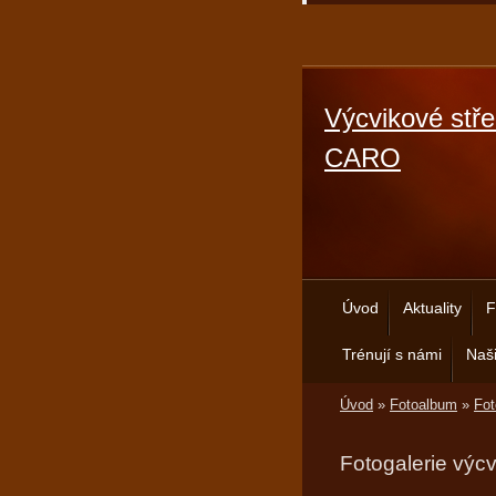
Výcvikové stře
CARO
Úvod
Aktuality
F
Trénují s námi
Naši
Úvod
»
Fotoalbum
»
Fot
Fotogalerie výc