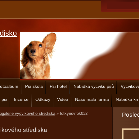
disko
otoalbum
Psí škola
Psí hotel
Nabídka výcviku psů
Výcvikov
 psi
Inzerce
Odkazy
Videa
Naše malá farma
Nabídka krm
ogalerie výcvikového střediska
»
fotkynovfok032
Posled
vikového střediska