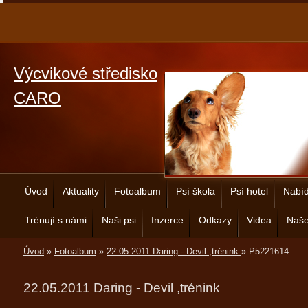
Výcvikové středisko
CARO
Úvod
Aktuality
Fotoalbum
Psí škola
Psí hotel
Nabíd
Trénují s námi
Naši psi
Inzerce
Odkazy
Videa
Naše
Úvod
»
Fotoalbum
»
22.05.2011 Daring - Devil ,trénink
»
P5221614
22.05.2011 Daring - Devil ,trénink