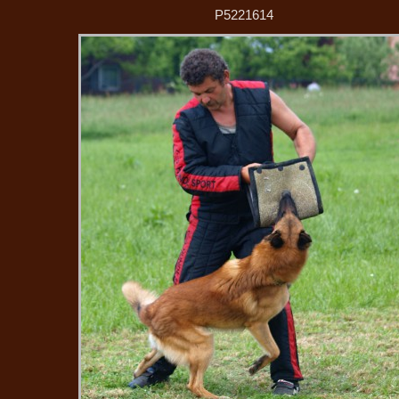
P5221614