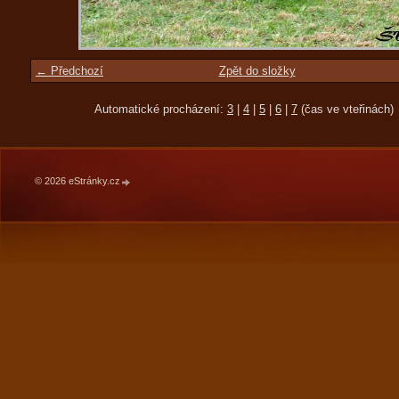
← Předchozí
Zpět do složky
Automatické procházení:
3
|
4
|
5
|
6
|
7
(čas ve vteřinách)
© 2026 eStránky.cz