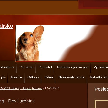
disko
otoalbum
Psí škola
Psí hotel
Nabídka výcviku psů
Výcvikov
 psi
Inzerce
Odkazy
Videa
Naše malá farma
Nabídka krm
05.2011 Daring - Devil ,trénink
»
P5221607
Posled
g - Devil ,trénink