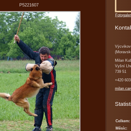
P5221607
Fotogaler
Konta
Výcvikov
(Moravsk
Milan Ku
Vyšní Lh
739 51
+420 603
milan.ca
Statist
Celkem:
Měsíc: