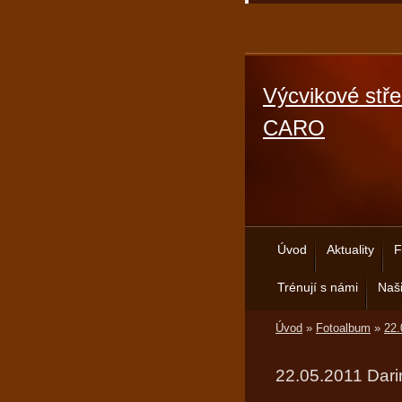
Výcvikové stře
CARO
Úvod
Aktuality
F
Trénují s námi
Naši
Úvod
»
Fotoalbum
»
22.
22.05.2011 Darin