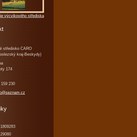
ie výcvikového střediska
kt
é středisko CARO
oslezský kraj-Beskydy)
ba
oty 174
 159 230
ro@seznam.cz
iky
1809283
29080