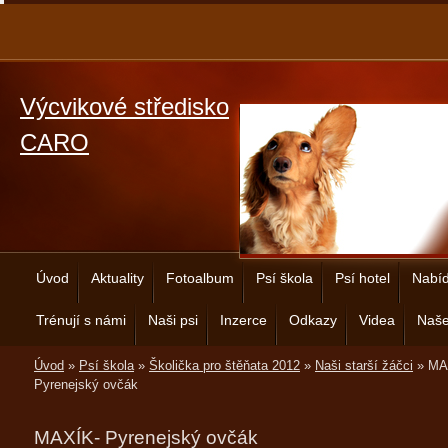
Výcvikové středisko
CARO
Úvod
Aktuality
Fotoalbum
Psí škola
Psí hotel
Nabíd
Trénují s námi
Naši psi
Inzerce
Odkazy
Videa
Naše
Úvod
»
Psí škola
»
Školička pro štěňata 2012
»
Naši starší žáčci
»
MA
Pyrenejský ovčák
MAXÍK- Pyrenejský ovčák