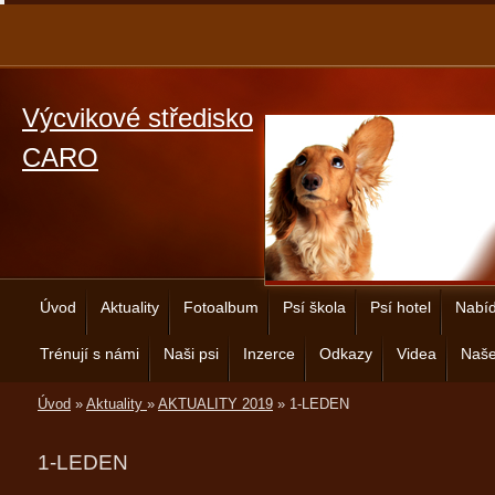
Výcvikové středisko
CARO
Úvod
Aktuality
Fotoalbum
Psí škola
Psí hotel
Nabíd
Trénují s námi
Naši psi
Inzerce
Odkazy
Videa
Naše
Úvod
»
Aktuality
»
AKTUALITY 2019
»
1-LEDEN
1-LEDEN