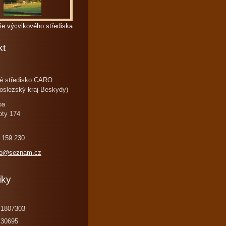
ie výcvikového střediska
kt
é středisko CARO
oslezský kraj-Beskydy)
ba
oty 174
 159 230
ro@seznam.cz
iky
1807303
30695