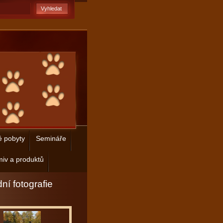
é pobyty
Semináře
iv a produktů
ní fotografie