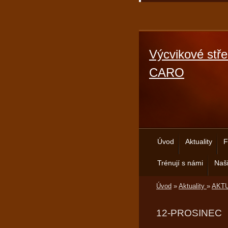
Výcvikové stře
CARO
Úvod
Aktuality
F
Trénují s námi
Naši
Úvod
»
Aktuality
»
AKTU
12-PROSINEC