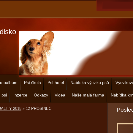
disko
otoalbum
Psí škola
Psí hotel
Nabídka výcviku psů
Výcvikov
 psi
Inzerce
Odkazy
Videa
Naše malá farma
Nabídka krm
ALITY 2018
»
12-PROSINEC
Posled