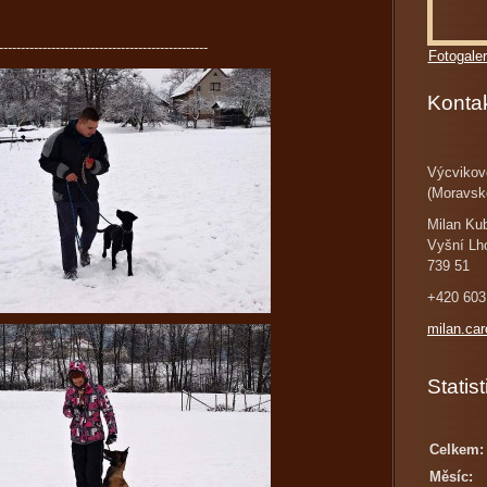
------------------------------------------------
Fotogaler
Konta
Výcvikov
(Moravsk
Milan Ku
Vyšní Lh
739 51
+420 603
milan.ca
Statist
Celkem:
Měsíc: