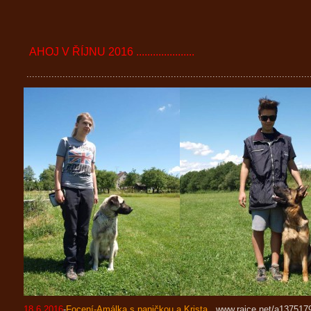
AHOJ V ŘÍJNU 2016 .....................
......................................................................................................
18.6.2016
-
Focení-Amálka s paničkou a Krista
www.rajce.net/a137517