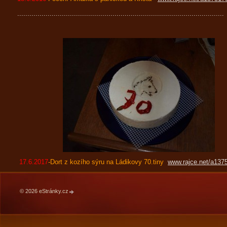
......................................................................................................
17.6.2017
-Dort z kozího sýru na Ládikovy 70.tiny
www.rajce.net/a137
© 2026 eStránky.cz