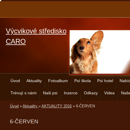
Výcvikové středisko
CARO
Úvod
Aktuality
Fotoalbum
Psí škola
Psí hotel
Nabíd
Trénují s námi
Naši psi
Inzerce
Odkazy
Videa
Naše
Úvod
»
Aktuality
»
AKTUALITY 2016
»
6-ČERVEN
6-ČERVEN