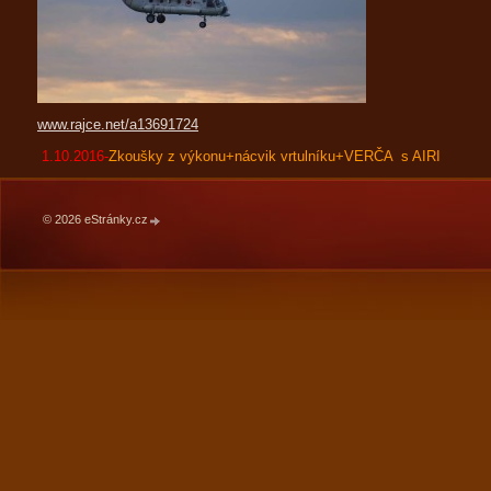
www.rajce.net/a13691724
1.10.2016-
Zkoušky z výkonu+nácvik vrtulníku+VERČA s AIRI
© 2026 eStránky.cz