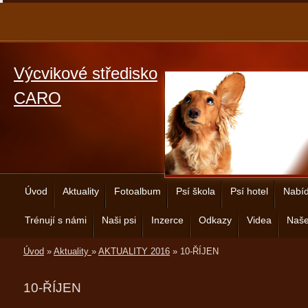
Výcvikové středisko
CARO
Úvod
Aktuality
Fotoalbum
Psí škola
Psí hotel
Nabíd
Trénují s námi
Naši psi
Inzerce
Odkazy
Videa
Naše
Úvod
»
Aktuality
»
AKTUALITY 2016
»
10-ŘÍJEN
10-ŘÍJEN