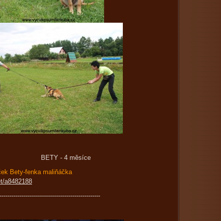
 4 měsíce
ček Bety-fenka maliňáčka
et/a8482188
---------------------------------------------------