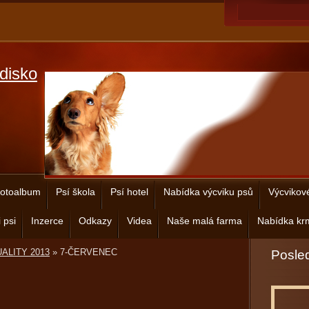
disko
otoalbum
Psí škola
Psí hotel
Nabídka výcviku psů
Výcvikov
 psi
Inzerce
Odkazy
Videa
Naše malá farma
Nabídka krm
ALITY 2013
»
7-ČERVENEC
Posled