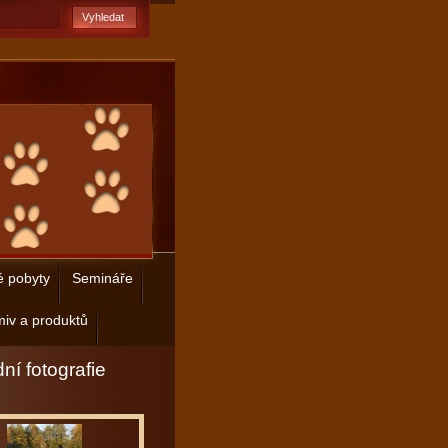
é pobyty
Semináře
iv a produktů
ní fotografie