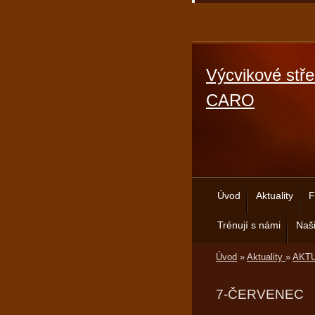
Výcvikové stře
CARO
Úvod
Aktuality
F
Trénují s námi
Naši
Úvod
»
Aktuality
»
AKTU
7-ČERVENEC