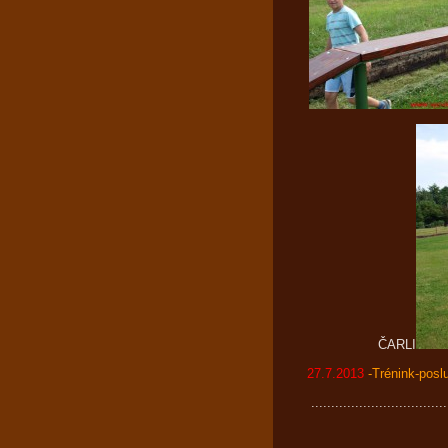
ČARLI
27.7.2013
-Trénink-posl
..................................