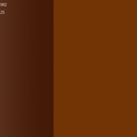
982
25