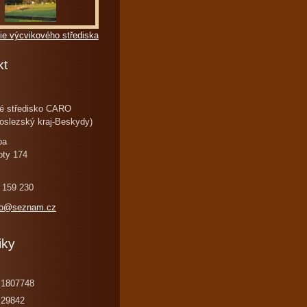
ie výcvikového střediska
kt
é středisko CARO
oslezský kraj-Beskydy)
ba
oty 174
 159 230
ro@seznam.cz
iky
1807748
29842