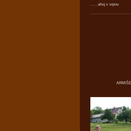
.......ahoj v srpnu
...................................
ARM