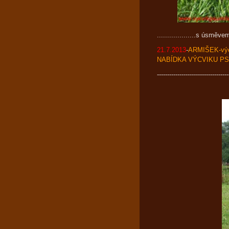
...................s úsmě
21.7.2013
-
ARMIŠEK-výcv
NABÍDKA VÝCVIKU PS
-----------------------------------