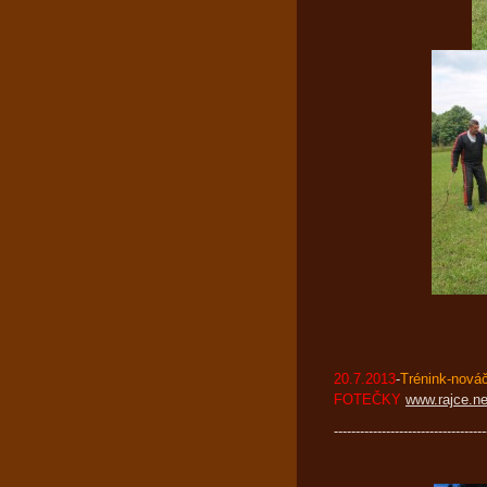
BETY -
20.7.2013
-
Trénink-nová
FOTEČKY
www.rajce.n
-----------------------------------