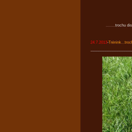
........trochu di
24.7.2013
-
Trénink...tr
-----------------------------------