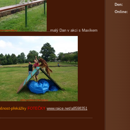
Den:
Online:
...malý Dan v akci s Maxíkem
ušnost-překážky
FOTEČKY
www.rajce.net/a8598351
................................................................................