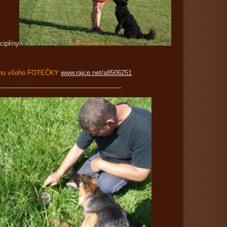
sciplíny
ochu všeho FOTEČKY
www.rajce.net/a8506251
------------------------------------------------------------