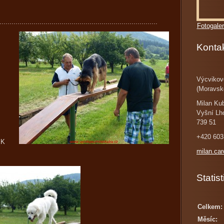
...............................................................................
Fotogaler
Konta
Výcvikov
(Moravsk
Milan Ku
Vyšní Lh
739 51
+420 603
IŠEK
milan.ca
Statist
Celkem:
Měsíc: