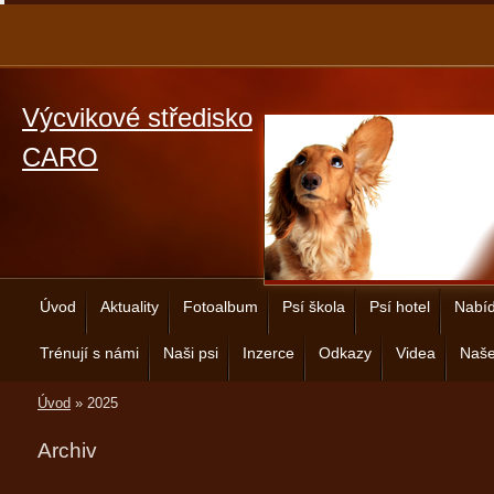
Výcvikové středisko
CARO
Úvod
Aktuality
Fotoalbum
Psí škola
Psí hotel
Nabíd
Trénují s námi
Naši psi
Inzerce
Odkazy
Videa
Naše
Úvod
»
2025
Archiv